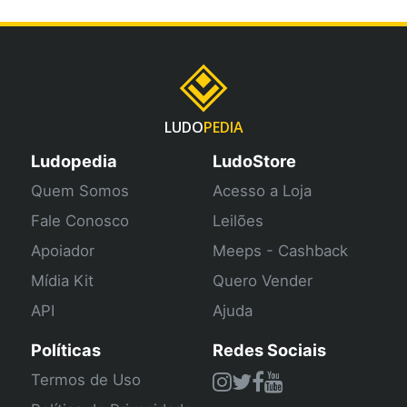
LUDO
PEDIA
Ludopedia
LudoStore
Quem Somos
Acesso a Loja
Fale Conosco
Leilões
Apoiador
Meeps - Cashback
Mídia Kit
Quero Vender
API
Ajuda
Políticas
Redes Sociais
Termos de Uso