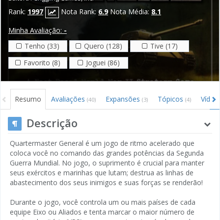
Rank:
1997
Nota Rank:
6.9
Nota Média:
8.1
Minha Avaliação:
-
Tenho (33)
Quero (128)
Tive (17)
Favorito (8)
Joguei (86)
Resumo
Avaliações
Expansões
Tópicos
Víde
(40)
(3)
(4)
Descrição
Quartermaster General é um jogo de ritmo acelerado que
coloca você no comando das grandes potências da Segunda
Guerra Mundial. No jogo, o suprimento é crucial para manter
seus exércitos e marinhas que lutam; destrua as linhas de
abastecimento dos seus inimigos e suas forças se renderão!
Durante o jogo, você controla um ou mais países de cada
equipe Eixo ou Aliados e tenta marcar o maior número de