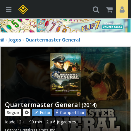
Jogos
Quartermaster General
Quartermaster General
(2014)
Seguir
Editar
Compartilhar
Idade
12 +
90 min
2 a 6 jogadores
Editora :
Griggling Games, Inc.