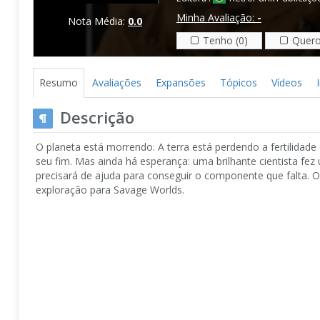
Minha Avaliação:
-
Nota Média:
0.0
Tenho (0)
Quero
Resumo
Avaliações
Expansões
Tópicos
Vídeos
Descrição
O planeta está morrendo. A terra está perdendo a fertilida
seu fim. Mas ainda há esperança: uma brilhante cientista fez
precisará de ajuda para conseguir o componente que falta. 
exploração para Savage Worlds.