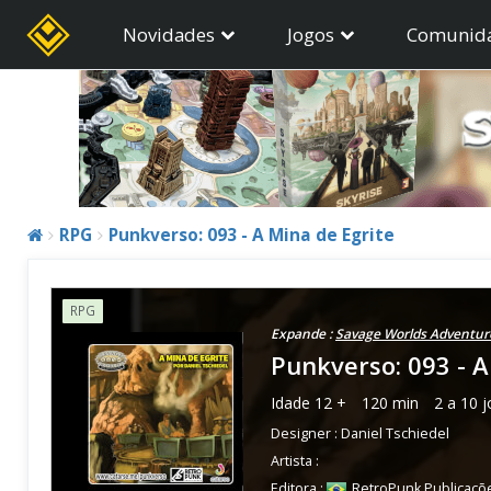
Novidades
Jogos
Comunid
RPG
Punkverso: 093 - A Mina de Egrite
RPG
Expande :
Savage Worlds Adventure
Punkverso: 093 - A
Idade
12 +
120 min
2 a 10 
Designer :
Daniel Tschiedel
Artista :
Editora :
RetroPunk Publicaçõ