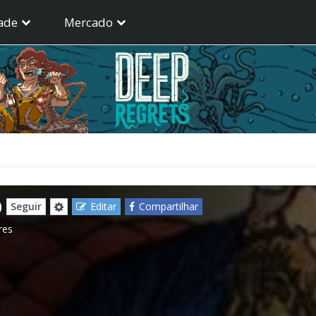
ade
Mercado
)
Seguir
Editar
Compartilhar
res