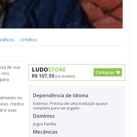
ráficos
Créditos
eza de sua
LUDO
STORE
Comprar
s nos
R$ 107,50
(no boleto)
(para
Dependência de Idioma
ealmente no
 sexo, medos
Extenso. Precisa de uma tradução quase
completa para ser jogado.
al e suas
Domínios
Jogos Família
Mecânicas