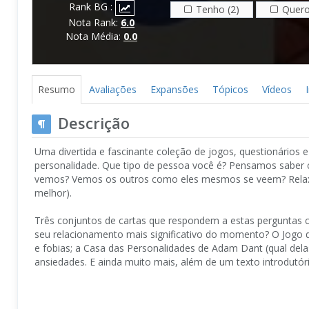
Rank BG :
Tenho (2)
Quero
Nota Rank:
6.0
Nota Média:
0.0
Resumo
Avaliações
Expansões
Tópicos
Vídeos
Descrição
Uma divertida e fascinante coleção de jogos, questionários 
personalidade. Que tipo de pessoa você é? Pensamos sab
vemos? Vemos os outros como eles mesmos se veem? Relaxe
melhor).
Três conjuntos de cartas que respondem a estas perguntas c
seu relacionamento mais significativo do momento? O Jogo d
e fobias; a Casa das Personalidades de Adam Dant (qual delas
ansiedades. E ainda muito mais, além de um texto introdutór