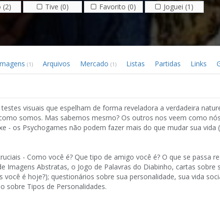
 (2)
Tive (0)
Favorito (0)
Joguei (1)
Imagens
Arquivos
Mercado
Listas
Partidas
Links
G
(1)
(1)
e testes visuais que espelham de forma reveladora a verdadeira natur
er como somos. Mas sabemos mesmo? Os outros nos veem como nó
 - os Psychogames não podem fazer mais do que mudar sua vida 
ruciais - Como você é? Que tipo de amigo você é? O que se passa r
e Imagens Abstratas, o Jogo de Palavras do Diabinho, cartas sobre
 você é hoje?); questionários sobre sua personalidade, sua vida soci
io sobre Tipos de Personalidades.