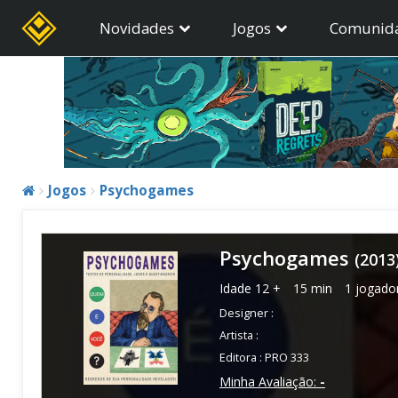
Novidades
Jogos
Comunid
Jogos
Psychogames
Psychogames
(2013
Idade
12 +
15 min
1 jogado
Designer :
Artista :
Editora :
PRO 333
Minha Avaliação:
-