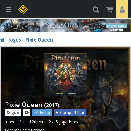
Jogos
Pixie Queen
Pixie Queen
(2017)
Seguir
Editar
Compartilhar
Idade
12 +
120 min
2 a 5 jogadores
Editora :
Game Brewer