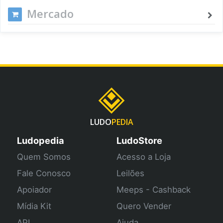
Mercado
LUDO
PEDIA
Ludopedia
LudoStore
Quem Somos
Acesso a Loja
Fale Conosco
Leilões
Apoiador
Meeps - Cashback
Mídia Kit
Quero Vender
API
Ajuda