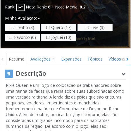
Rank:
Nota Rank:
6.1
Nota Média:
8.2
Minha Avaliação:
-
Tenho (3)
Quero (17)
Tive (3)
Favorito (0)
Joguei (10)
Resumo
Avaliações
Expansões
Tópicos
Vídeos
(4)
(5)
Descrição
Pixie Queen é um jogo de colocação de trabalhadores sobre
uma rainha de fadas que reina sobre suas subordinadas como
uma verdadeira tirana. A lenda diz de pixies que são criaturas
pequenas, voadoras, impertinentes e manchadas,
frequentemente na área de Cornualha e de Devon no Reino
Unido. Além de roubar, praticar bullying e torturar, elas são
consideradas um grande incômodo para os habitantes
humanos da região. De acordo com o jogo, elas são