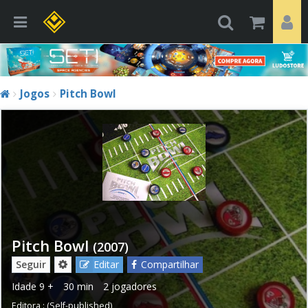
Jogos
Pitch Bowl
Pitch Bowl
(2007)
Seguir
Editar
Compartilhar
Idade
9 +
30 min
2 jogadores
Editora :
(Self-published)