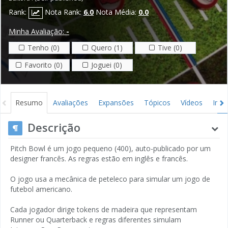
Rank:
Nota Rank:
6.0
Nota Média:
0.0
Minha Avaliação:
-
Tenho (0)
Quero (1)
Tive (0)
Favorito (0)
Joguei (0)
Resumo
Avaliações
Expansões
Tópicos
Vídeos
Ima
Descrição
Pitch Bowl é um jogo pequeno (400), auto-publicado por um
designer francês. As regras estão em inglês e francês.
O jogo usa a mecânica de peteleco para simular um jogo de
futebol americano.
Cada jogador dirige tokens de madeira que representam
Runner ou Quarterback e regras diferentes simulam