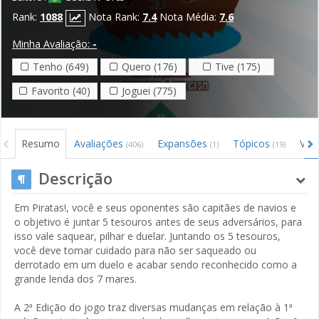
Rank:
1088
Nota Rank:
7.4
Nota Média:
7.6
Minha Avaliação:
-
Tenho (649)
Quero (176)
Tive (175)
Favorito (40)
Joguei (775)
Resumo
Avaliações
Expansões
Tópicos
Víd
(406)
(1)
(19)
Descrição
Em Piratas!, você e seus oponentes são capitães de navios e
o objetivo é juntar 5 tesouros antes de seus adversários, para
isso vale saquear, pilhar e duelar. Juntando os 5 tesouros,
você deve tomar cuidado para não ser saqueado ou
derrotado em um duelo e acabar sendo reconhecido como a
grande lenda dos 7 mares.
A 2ª Edição do jogo traz diversas mudanças em relação à 1ª