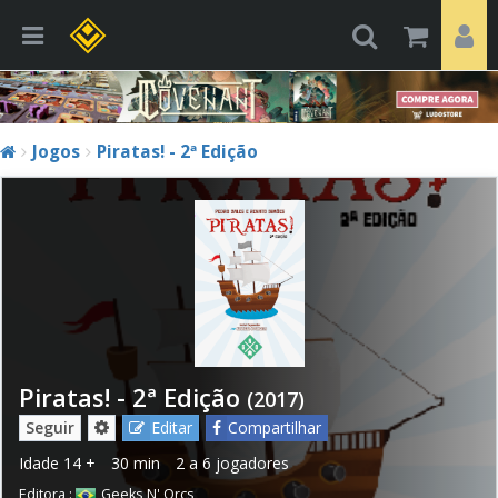
Jogos
Piratas! - 2ª Edição
Piratas! - 2ª Edição
(2017)
Seguir
Editar
Compartilhar
Idade
14 +
30 min
2 a 6 jogadores
Editora :
Geeks N' Orcs