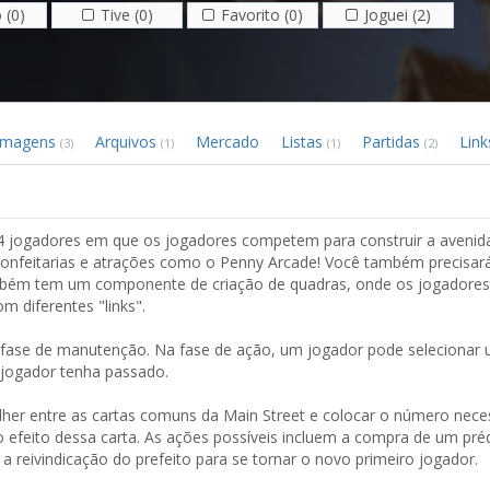
 (0)
Tive (0)
Favorito (0)
Joguei (2)
Imagens
Arquivos
Mercado
Listas
Partidas
Link
(3)
(1)
(1)
(2)
4 jogadores em que os jogadores competem para construir a avenid
 confeitarias e atrações como o Penny Arcade! Você também precisa
também tem um componente de criação de quadras, onde os jogador
m diferentes "links".
fase de manutenção. Na fase de ação, um jogador pode selecionar
 jogador tenha passado.
lher entre as cartas comuns da Main Street e colocar o número nece
 efeito dessa carta. As ações possíveis incluem a compra de um préd
 reivindicação do prefeito para se tornar o novo primeiro jogador.