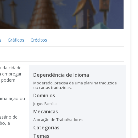
s
Gráficos
Créditos
a da cidade
rá empregar
Dependência de Idioma
es podem
Moderado, precisa de uma planilha traduzida
ou cartas traduzidas.
Domínios
 uma ação ou
Jogos Família
Mecânicas
ssário de
Alocação de Trabalhadores
io, a
Categorias
Temas