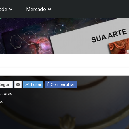
ade
Mercado
Seguir
Editar
Compartilhar
gadores
us