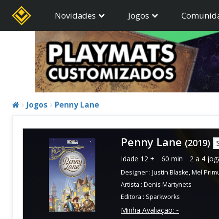
Novidades
Jogos
Comunid
Jogos
Penny Lane
Penny Lane
(2019)
Idade
12 +
60 min
2 a 4 jo
Designer :
Justin Blaske
,
Mel Prim
Artista :
Denis Martynets
Editora :
Sparkworks
Minha Avaliação:
-