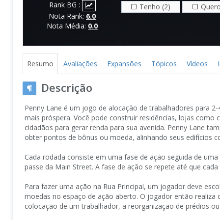
Rank BG :
Tenho (2)
Quero
Nota Rank:
6.0
Nota Média:
0.0
Resumo
Avaliações
Expansões
Tópicos
Vídeos
Descrição
Penny Lane é um jogo de alocação de trabalhadores para 2-
mais próspera. Você pode construir residências, lojas como
cidadãos para gerar renda para sua avenida. Penny Lane 
obter pontos de bônus ou moeda, alinhando seus edifícios co
Cada rodada consiste em uma fase de ação seguida de uma 
passe da Main Street. A fase de ação se repete até que cada
Para fazer uma ação na Rua Principal, um jogador deve esco
moedas no espaço de ação aberto. O jogador então realiza o
colocação de um trabalhador, a reorganização de prédios ou a