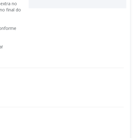
 extra no
no final do
conforme
a!