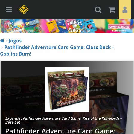
Jogos
Pathfinder Adventure Card Game: Class Deck –
Goblins Burn!
Expande :
Pathfinder Adventure Card Game: Rise of the Runelords –
Base Set
Pathfinder Adventure Card Game: