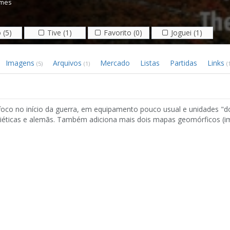
mes
 (5)
Tive (1)
Favorito (0)
Joguei (1)
Imagens
Arquivos
Mercado
Listas
Partidas
Links
(5)
(1)
(
foco no início da guerra, em equipamento pouco usual e unidades "d
soviéticas e alemãs. Também adiciona mais dois mapas geomórficos (