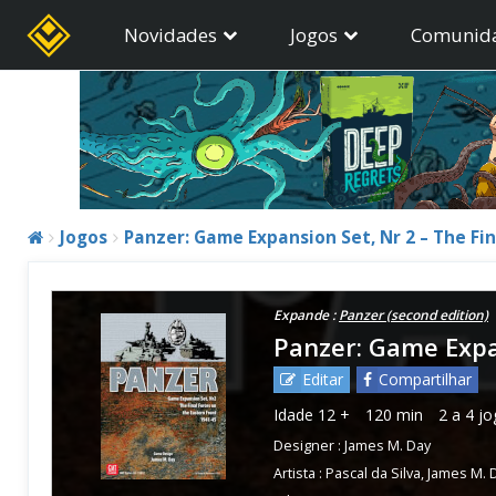
Novidades
Jogos
Comunid
Jogos
Panzer: Game Expansion Set, Nr 2 – The Fin
Expande :
Panzer (second edition)
Panzer: Game Expan
Editar
Compartilhar
Idade
12 +
120 min
2 a 4 j
Designer :
James M. Day
Artista :
Pascal da Silva
,
James M. 