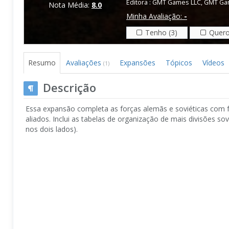
Editora :
GMT Games LLC
,
GMT Ga
Nota Média:
8.0
Minha Avaliação:
-
Tenho (3)
Quero
Resumo
Avaliações
Expansões
Tópicos
Vídeos
(1)
Descrição
Essa expansão completa as forças alemãs e soviéticas com 
aliados. Inclui as tabelas de organização de mais divisões 
nos dois lados).