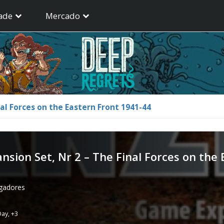
ade
Mercado
al Forces on the Eastern Front 1941-44
sion Set, Nr 2 – The Final Forces on the
ogadores
Day
,
+3