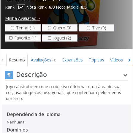
Rank:
Nota Rank:
6.0
Nota Média:
8.5
Minha Avaliação:
-
Tenho (1)
Quero (0)
Tive (0)
Favorito (1)
Joguei (2)
Resumo
Avaliações
Expansões
Tópicos
Vídeos
I
(1)
Descrição
Jogo abstrato em que o objetivo é formar uma área de sua
cor, usando peças hexagonais, que contenham pelo menos
um arco.
Dependência de Idioma
Nenhuma
Domínios