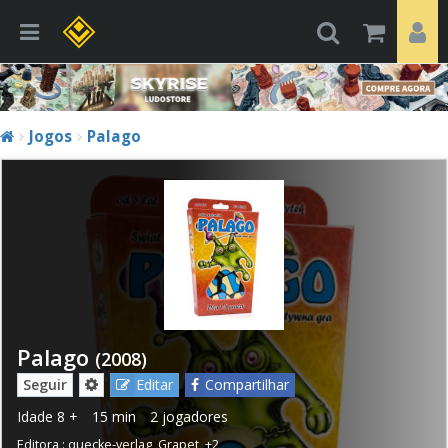
Jogos
Palago
Palago
(2008)
Seguir
Editar
Compartilhar
Idade
8 +
15 min
2 jogadores
Editora :
quecke-verlag
,
Grapet
,
+2