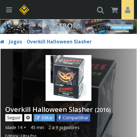
Jogos
Overkill Halloween Slasher
Overkill Halloween Slasher
(2016)
Seguir
Editar
Compartilhar
Idade
14 +
45 min
2 a 9 jogadores
Editora :
Ultra Pro