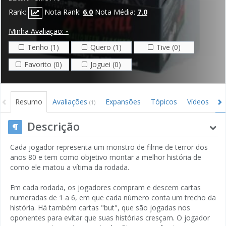
Rank:
Nota Rank:
6.0
Nota Média:
7.0
Minha Avaliação:
-
Tenho (1)
Quero (1)
Tive (0)
Favorito (0)
Joguei (0)
Resumo
Avaliações
Expansões
Tópicos
Vídeos
I
(1)
Descrição
Cada jogador representa um monstro de filme de terror dos
anos 80 e tem como objetivo montar a melhor história de
como ele matou a vítima da rodada.
Em cada rodada, os jogadores compram e descem cartas
numeradas de 1 a 6, em que cada número conta um trecho da
história. Há também cartas "but", que são jogadas nos
oponentes para evitar que suas histórias cresçam. O jogador