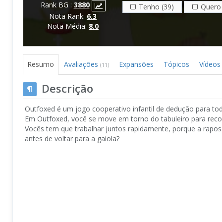
Rank BG :
3880
Tenho (39)
Quero 
Nota Rank:
6.3
Nota Média:
8.0
Resumo
Avaliações
Expansões
Tópicos
Vídeo
(11)
Descrição
Outfoxed é um jogo cooperativo infantil de dedução para toda
Em Outfoxed, você se move em torno do tabuleiro para recolhe
Vocês tem que trabalhar juntos rapidamente, porque a rapos
antes de voltar para a gaiola?