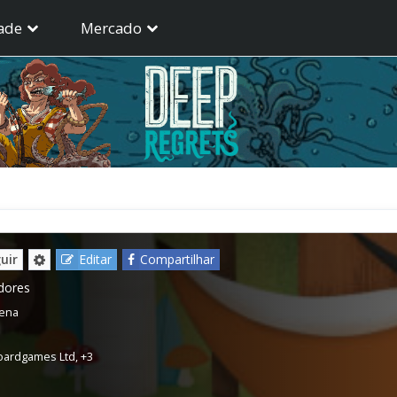
ade
Mercado
uir
Editar
Compartilhar
dores
Pena
Boardgames Ltd
,
+3