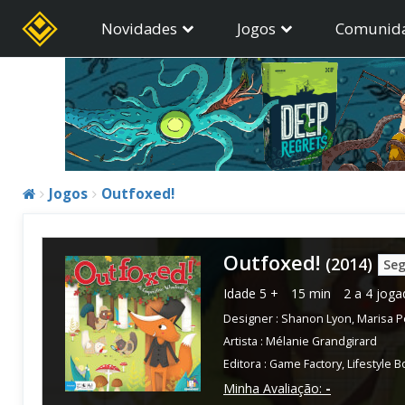
Novidades
Jogos
Comunid
Jogos
Outfoxed!
Outfoxed!
(2014)
Seg
Idade
5 +
15 min
2 a 4 joga
Designer :
Shanon Lyon
,
Marisa 
Artista :
Mélanie Grandgirard
Editora :
Game Factory
,
Lifestyle 
Minha Avaliação:
-