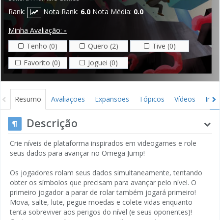
Rank:
Nota Rank:
6.0
Nota Média:
0.0
Minha Avaliação:
-
Tenho (0)
Quero (2)
Tive (0)
Favorito (0)
Joguei (0)
Resumo
Avaliações
Expansões
Tópicos
Vídeos
Ima
Descrição
Crie níveis de plataforma inspirados em videogames e role
seus dados para avançar no Omega Jump!
Os jogadores rolam seus dados simultaneamente, tentando
obter os símbolos que precisam para avançar pelo nível. O
primeiro jogador a parar de rolar também jogará primeiro!
Mova, salte, lute, pegue moedas e colete vidas enquanto
tenta sobreviver aos perigos do nível (e seus oponentes)!