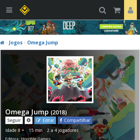
Jogos
Omega Jump
Omega Jump
(2018)
Seguir
Editar
Compartilhar
Idade
8 +
15 min
2 a 4 jogadores
Editora :
Horrible Games