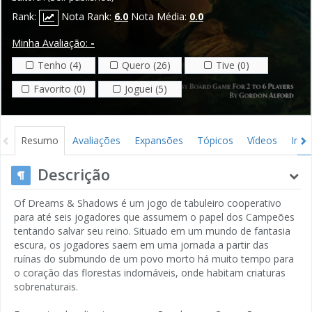
Rank:
Nota Rank:
6.0
Nota Média:
0.0
Minha Avaliação:
-
Tenho (4)
Quero (26)
Tive (0)
Favorito (0)
Joguei (5)
Resumo
Avaliações
Expansões
Tópicos
Vídeos
Ima
Descrição
Of Dreams & Shadows é um jogo de tabuleiro cooperativo
para até seis jogadores que assumem o papel dos Campeões
tentando salvar seu reino. Situado em um mundo de fantasia
escura, os jogadores saem em uma jornada a partir das
ruínas do submundo de um povo morto há muito tempo para
o coração das florestas indomáveis, onde habitam criaturas
sobrenaturais.