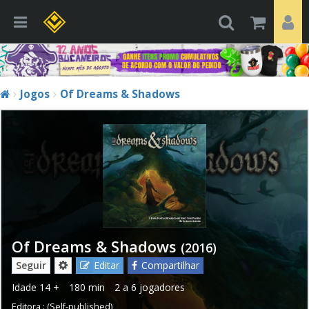
Jogos
Of Dreams & Shadows
Of Dreams & Shadows
(2016)
Seguir
Editar
Compartilhar
Idade
14 +
180 min
2 a 6 jogadores
Editora :
(Self-published)