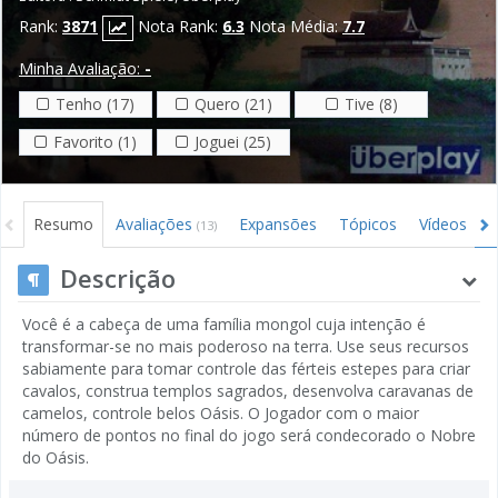
Rank:
3871
Nota Rank:
6.3
Nota Média:
7.7
Minha Avaliação:
-
Tenho (17)
Quero (21)
Tive (8)
Favorito (1)
Joguei (25)
Resumo
Avaliações
Expansões
Tópicos
Vídeos
(13)
Descrição
Você é a cabeça de uma família mongol cuja intenção é
transformar-se no mais poderoso na terra. Use seus recursos
sabiamente para tomar controle das férteis estepes para criar
cavalos, construa templos sagrados, desenvolva caravanas de
camelos, controle belos Oásis. O Jogador com o maior
número de pontos no final do jogo será condecorado o Nobre
do Oásis.