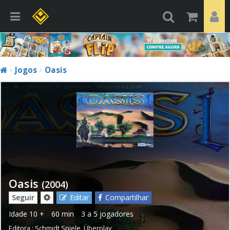
Jogos
Oasis
Oasis
(2004)
Seguir
Editar
Compartilhar
Idade
10 +
60 min
3 a 5 jogadores
Editora :
Schmidt Spiele
,
Überplay