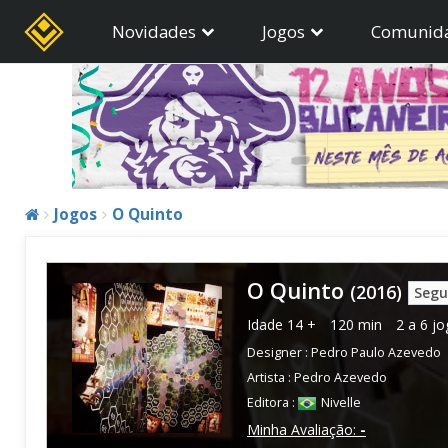
Novidades
Jogos
Comunid
Jogos
O Quinto
O Quinto
(2016)
Segu
Idade
14 +
120 min
2 a 6 j
Designer :
Pedro Paulo Azevedo
Artista :
Pedro Azevedo
Editora :
Nivelle
Minha Avaliação:
-