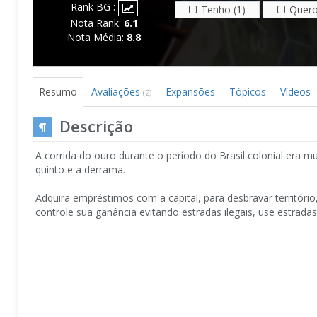
Rank BG :
Tenho (1)
Quero
Nota Rank:
6.1
Nota Média:
8.8
Resumo
Avaliações
Expansões
Tópicos
Vídeos
(2)
Descrição
A corrida do ouro durante o período do Brasil colonial era 
quinto e a derrama.
Adquira empréstimos com a capital, para desbravar território
controle sua ganância evitando estradas ilegais, use estradas