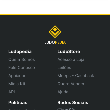
LUDO
PEDIA
Ludopedia
LudoStore
Quem Somos
Acesso a Loja
Fale Conosco
Leilões
Apoiador
Meeps - Cashback
Mídia Kit
Quero Vender
API
Ajuda
Políticas
Redes Sociais