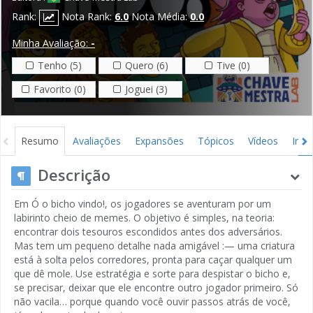
Rank:
Nota Rank:
6.0
Nota Média:
0.0
Minha Avaliação:
-
Tenho (5)
Quero (6)
Tive (0)
Favorito (0)
Joguei (3)
Resumo
Avaliações
Expansões
Tópicos
Vídeos
Ima
Descrição
Em Ó o bicho vindo!, os jogadores se aventuram por um
labirinto cheio de memes. O objetivo é simples, na teoria:
encontrar dois tesouros escondidos antes dos adversários.
Mas tem um pequeno detalhe nada amigável :— uma criatura
está à solta pelos corredores, pronta para caçar qualquer um
que dê mole. Use estratégia e sorte para despistar o bicho e,
se precisar, deixar que ele encontre outro jogador primeiro. Só
não vacila… porque quando você ouvir passos atrás de você,