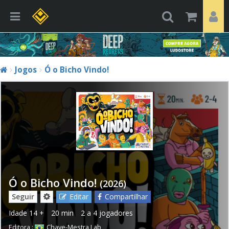
Jogos
Ó o Bicho Vindo!
Ó o Bicho Vindo!
(2026)
Seguir
Editar
Compartilhar
Idade
14 +
20 min
2 a 4 jogadores
Editora :
Chave-Mestra Lab