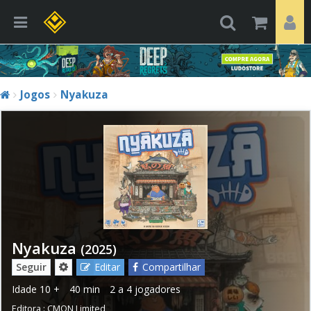
Jogos
Nyakuza
Nyakuza
(2025)
Seguir
Editar
Compartilhar
Idade
10 +
40 min
2 a 4 jogadores
Editora :
CMON Limited