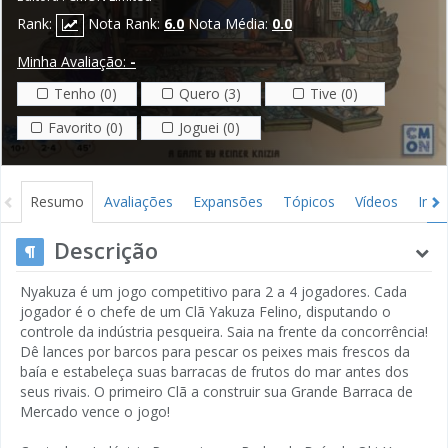
Rank:
Nota Rank:
6.0
Nota Média:
0.0
Minha Avaliação:
-
Tenho (0)
Quero (3)
Tive (0)
Favorito (0)
Joguei (0)
Resumo
Avaliações
Expansões
Tópicos
Vídeos
Ima
Descrição
Nyakuza é um jogo competitivo para 2 a 4 jogadores. Cada
jogador é o chefe de um Clã Yakuza Felino, disputando o
controle da indústria pesqueira. Saia na frente da concorrência!
Dê lances por barcos para pescar os peixes mais frescos da
baía e estabeleça suas barracas de frutos do mar antes dos
seus rivais. O primeiro Clã a construir sua Grande Barraca de
Mercado vence o jogo!