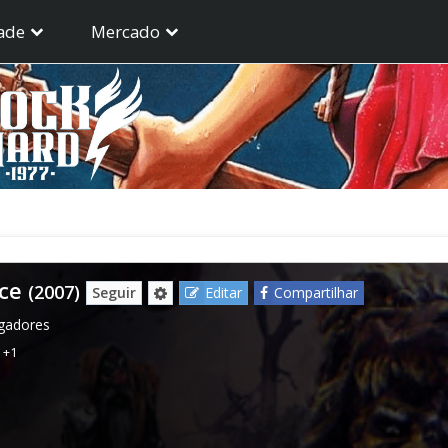
ade
Mercado
ce
(2007)
Seguir
Editar
Compartilhar
ogadores
,
+1