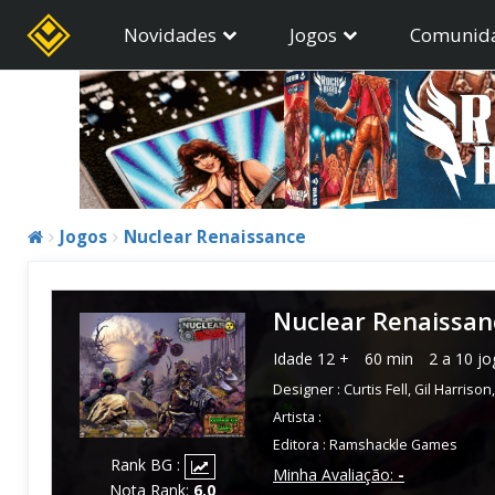
Novidades
Jogos
Comunid
Jogos
Nuclear Renaissance
Nuclear Renaissan
Idade
12 +
60 min
2 a 10 j
Designer :
Curtis Fell
,
Gil Harrison
Artista :
Editora :
Ramshackle Games
Rank BG :
Minha Avaliação:
-
Nota Rank:
6.0