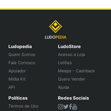
LUDO
PEDIA
Ludopedia
LudoStore
Quem Somos
Acesso a Loja
Fale Conosco
Leilões
Apoiador
Meeps - Cashback
Mídia Kit
Quero Vender
API
Ajuda
Políticas
Redes Sociais
Termos de Uso