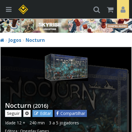
Jogos
Nocturn
Nocturn
(2016)
Seguir
Editar
Compartilhar
Idade
12 +
240 min
3 a 5 jogadores
Editora :
Onegday Games