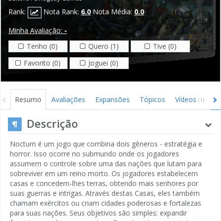
Rank:
Nota Rank:
6.0
Nota Média:
0.0
Minha Avaliação:
-
Tenho (0)
Quero (1)
Tive (0)
Favorito (0)
Joguei (0)
Resumo
Avaliações
Expansões
Tópicos
Vídeos
I
(1)
Descrição
Nocturn é um jogo que combina dois gêneros - estratégia e
horror. Isso ocorre no submundo onde os jogadores
assumem o controle sobre uma das nações que lutam para
sobreviver em um reino morto. Os jogadores estabelecem
casas e concedem-lhes terras, obtendo mais senhores por
suas guerras e intrigas. Através destas Casas, eles também
chamam exércitos ou criam cidades poderosas e fortalezas
para suas nações. Seus objetivos são simples: expandir