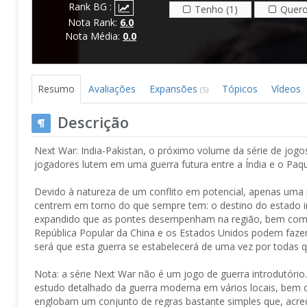
Rank BG :
Tenho (1)
Quero
Nota Rank:
6.0
Nota Média:
0.0
Resumo
Avaliações
Expansões
Tópicos
Vídeos
(5)
Descrição
Next War: India-Pakistan, o próximo volume da série de jo
jogadores lutem em uma guerra futura entre a Índia e o Paqu
Devido à natureza de um conflito em potencial, apenas uma 
centrem em torno do que sempre tem: o destino do estado 
expandido que as pontes desempenham na região, bem como 
República Popular da China e os Estados Unidos podem fazer
será que esta guerra se estabelecerá de uma vez por todas q
Nota: a série Next War não é um jogo de guerra introdutório
estudo detalhado da guerra moderna em vários locais, bem c
englobam um conjunto de regras bastante simples que, acred