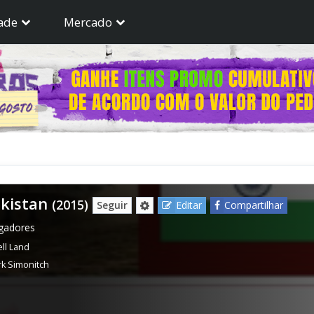
ade
Mercado
akistan
(2015)
Seguir
Editar
Compartilhar
ogadores
ll Land
k Simonitch