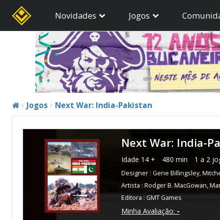
Novidades
Jogos
Comunid
Jogos
Next War: India-Pakistan
Next War: India-P
Idade
14 +
480 min
1 a 2 j
Designer :
Gene Billingsley
,
Mitche
Artista :
Rodger B. MacGowan
,
Mar
Editora :
GMT Games
Minha Avaliação:
-