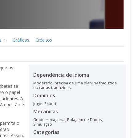
ks
Gráficos
Créditos
(1)
 que os
Dependência de Idioma
Moderado, precisa de uma planilha traduzida
mbates se
ou cartas traduzidas.
mo o papel
Domínios
ucleares. A
Jogos Expert
A questão é:
Mecânicas
Grade Hexagonal
,
Rolagem de Dados
,
 permita o
Simulação
adrão
Categorias
ntes. Assim,