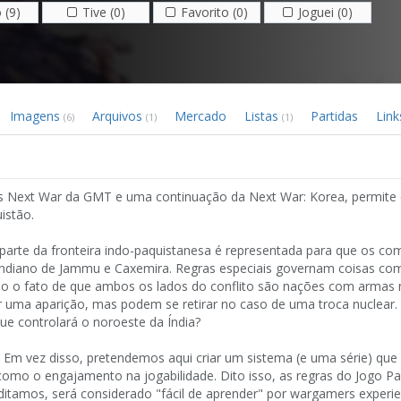
 (9)
Tive (0)
Favorito (0)
Joguei (0)
Imagens
Arquivos
Mercado
Listas
Partidas
Lin
(6)
(1)
(1)
gos Next War da GMT e uma continuação da Next War: Korea, permite
istão.
parte da fronteira indo-paquistanesa é representada para que os co
indiano de Jammu e Caxemira. Regras especiais governam coisas co
o fato de que ambos os lados do conflito são nações com armas n
 uma aparição, mas podem se retirar no caso de uma troca nuclear. 
ue controlará o noroeste da Índia?
. Em vez disso, pretendemos aqui criar um sistema (e uma série) que
omo o engajamento na jogabilidade. Dito isso, as regras do Jogo P
itamos, será considerado "fácil de aprender" por wargamers experie