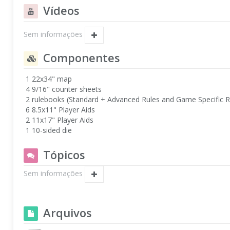
Vídeos
Sem informações
Componentes
1 22x34" map
4 9/16" counter sheets
2 rulebooks (Standard + Advanced Rules and Game Specific R
6 8.5x11" Player Aids
2 11x17" Player Aids
1 10-sided die
Tópicos
Sem informações
Arquivos