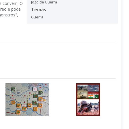
Jogo de Guerra
es convém. O
éreo e pode
Temas
monstros",
Guerra