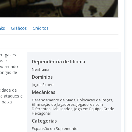
nks
Gráficos
Créditos
em gases
as e
Dependência de Idioma
seu amado
Nenhuma
longas de
Domínios
Jogos Expert
cidade de
Mecânicas
ra ataques e
Gerenciamento de Mãos
,
Colocação de Peças
,
, baixa
Eliminação de Jogadores
,
Jogadores com
Diferentes Habilidades
,
Jogo em Equipe
,
Grade
Hexagonal
Categorias
Expansão ou Suplemento