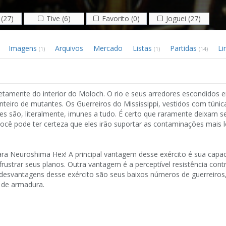
(27)
Tive (6)
Favorito (0)
Joguei (27)
Imagens
Arquivos
Mercado
Listas
Partidas
Li
(1)
(1)
(14)
retamente do interior do Moloch. O rio e seus arredores escondidos 
eiro de mutantes. Os Guerreiros do Mississippi, vestidos com túnic
es são, literalmente, imunes a tudo. É certo que raramente deixam 
cê pode ter certeza que eles irão suportar as contaminações mais 
ara Neuroshima Hex! A principal vantagem desse exército é sua capa
rustrar seus planos. Outra vantagem é a perceptível resistência cont
s desvantagens desse exército são seus baixos números de guerreiros
 de armadura.