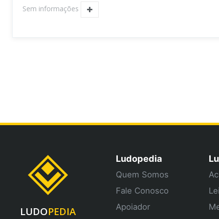
Sem informações
Ludopedia
Lu
Quem Somos
Ac
Fale Conosco
Le
Apoiador
Me
LUDO
PEDIA