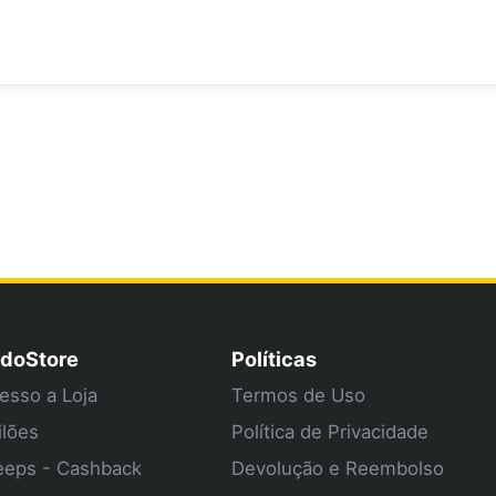
doStore
Políticas
esso a Loja
Termos de Uso
ilões
Política de Privacidade
eps - Cashback
Devolução e Reembolso