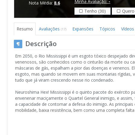
Minha Avaliação:
-
Nota Média:
8.6
Tenho (30)
Quero 
Resumo
Avaliações
Expansões
Tópicos
Vídeos
(17)
Descrição
Em 2050, o Rio Mississippi é um esgoto tóxico despejado di
venenosos, são conhecidos como o cinturão da morte ou cant
máscaras de gás, espalham a pior das doenças e venenos. El
esgoto, mas quando se movem em suas montarias rígidas, vo
tudo que já viram crescendo nesse rio condenado.
Neuroshima Hex! Mississippi é o quinto pacote do exército p
envenenar maciçamente o Quartel General inimigo, e assim, f
a capacidade de contornar a defesa do inimigo. As principai
mobilidade, baixa resistência, bem como uma completa falta