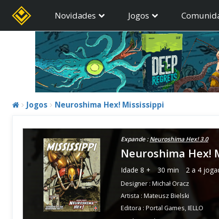
Novidades
Jogos
Comunid
Jogos
Neuroshima Hex! Mississippi
Expande :
Neuroshima Hex! 3.0
Neuroshima Hex! M
Idade
8 +
30 min
2 a 4 joga
Designer :
Michał Oracz
Artista :
Mateusz Bielski
Editora :
Portal Games
,
IELLO