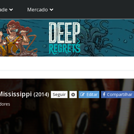
ade
Mercado
ississippi
(2014)
Seguir
Editar
Compartilhar
dores