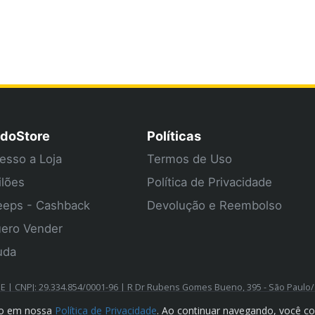
doStore
Políticas
esso a Loja
Termos de Uso
ilões
Política de Privacidade
eps - Cashback
Devolução e Reembolso
ero Vender
uda
| CNPJ: 29.334.854/0001-96 | R Dr Rubens Gomes Bueno, 395 - São Paulo
ado em nossa
Política de Privacidade
. Ao continuar navegando, você c