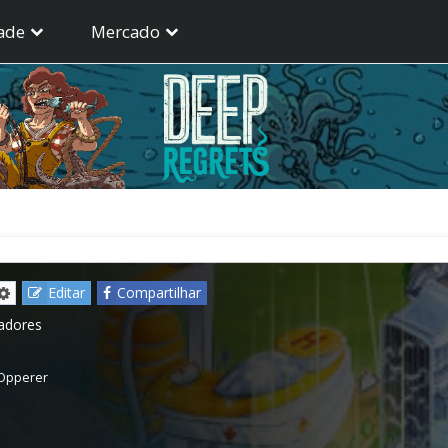
ade
Mercado
Editar
Compartilhar
gadores
 Opperer