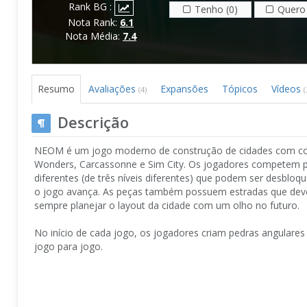
Rank BG :
Tenho (0)
Quero 
Nota Rank:
6.1
Nota Média:
7.4
Resumo
Avaliações
Expansões
Tópicos
Vídeos
(4)
(
Descrição
NEOM é um jogo moderno de construção de cidades com com
Wonders, Carcassonne e Sim City. Os jogadores competem pa
diferentes (de três níveis diferentes) que podem ser desbl
o jogo avança. As peças também possuem estradas que deve
sempre planejar o layout da cidade com um olho no futuro.
No início de cada jogo, os jogadores criam pedras angulares
jogo para jogo.