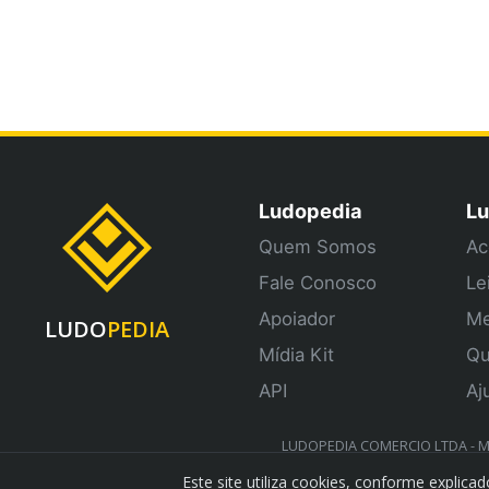
Ludopedia
Lu
Quem Somos
Ac
Fale Conosco
Le
Apoiador
Me
LUDO
PEDIA
Mídia Kit
Qu
API
Aj
LUDOPEDIA COMERCIO LTDA - ME 
Este site utiliza cookies, conforme explic