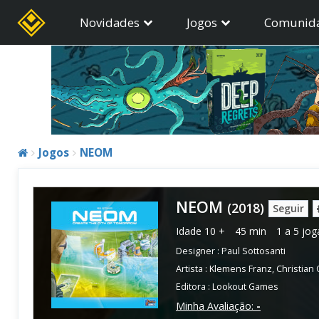
Novidades
Jogos
Comunid
Jogos
NEOM
NEOM
(2018)
Seguir
Idade
10 +
45 min
1 a 5 jo
Designer :
Paul Sottosanti
Artista :
Klemens Franz
,
Christian
Editora :
Lookout Games
Minha Avaliação:
-