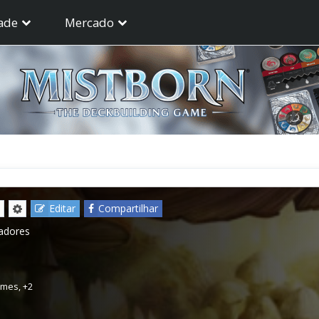
ade
Mercado
Editar
Compartilhar
gadores
ames
,
+2