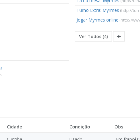
Tá na mesa: Myrmes
(http://ta
Turno Extra: Myrmes
(http://tu
Jogar Myrmes online
(http://www
Ver Todos (4)
es
es
Cidade
Condição
Obs
Curitiba
Usado
Em francês