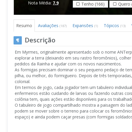
Nota Média:
7.9
Tenho (166)
Quero 
Resumo
Avaliações
Expansões
Tópicos
(187)
(1)
(13)
Descrição
Em Myrmes, originalmente apresentado sob o nome ANTerpry
explorar a terra (deixando em seu rastro feromônios), colher 
pedidos da Rainha e ajudar com os novos nascimentos.
As formigas precisam dominar o seu pequeno pedaço de terr
pilha, ou melhor, do formigueiro. Depois de três temporadas,
colonial.
Em termos de jogo, cada jogador tem um tabuleiro individua
enfermeiros estão cuidando de larvas ou fazendo outras coi
colônia tem, quais ações estão disponíveis para os trabalha
O tabuleiro de jogo compartilhado mostra a paisagem do lado 
podem se mover sobre o terreno para colocar os feromônios 
espaço) e ainda podem caçar presas (com formigas soldados)