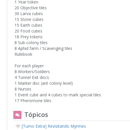
1 Year token
20 Objective tiles
30 Larva cubes
15 Stone cubes
15 Earth cubes
20 Food cubes
18 Prey tokens
8 Sub-colony tiles
8 Aphid farm / Scavenging tiles
Rulebook
For each player:
8 Workers/Soldiers
4 Tunnel Exit discs
1 Marker disc (ant colony level)
8 Nurses
1 Event cube and 4 cubes to mark special tiles
17 Pheromone tiles
Tópicos
[Turno Extra] Revisitando Myrmes