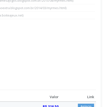
namesajogos.blogspot.com.br/2015/08/myrmes.html)
rnoextra.blogspot.com.br/2014/03/myrmes.html)
.boiteajeux.net)
Valor
Link
R$ 316,50
Anúncio