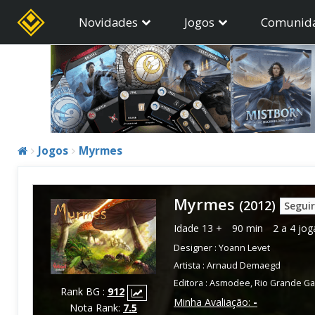
Novidades
Jogos
Comunid
Jogos
Myrmes
Myrmes
(2012)
Seguir
Idade
13 +
90 min
2 a 4 jo
Designer :
Yoann Levet
Artista :
Arnaud Demaegd
Editora :
Asmodee
,
Rio Grande G
Rank BG :
912
Minha Avaliação:
-
Nota Rank:
7.5