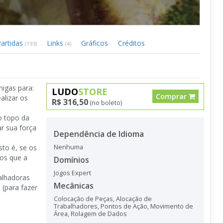
Partidas
Links
Gráficos
Créditos
(193)
(4)
igas para:
LUDO
STORE
Comprar
alizar os
R$ 316,50
(no boleto)
o topo da
ar sua força
Dependência de Idioma
to é, se os
Nenhuma
sos que a
Domínios
Jogos Expert
balhadoras
Mecânicas
 (para fazer
Colocação de Peças
,
Alocação de
Trabalhadores
,
Pontos de Ação
,
Movimento de
Área
,
Rolagem de Dados