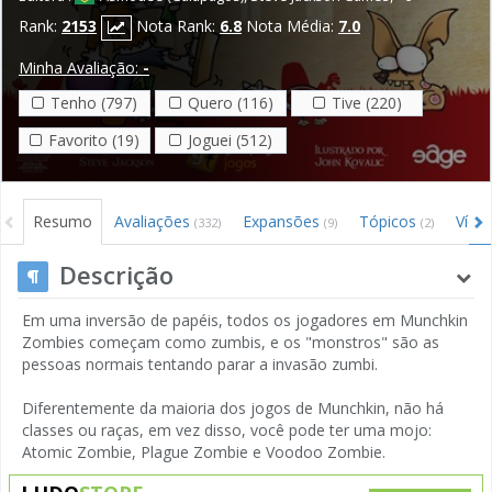
Rank:
2153
Nota Rank:
6.8
Nota Média:
7.0
Minha Avaliação:
-
Tenho (797)
Quero (116)
Tive (220)
Favorito (19)
Joguei (512)
Resumo
Avaliações
Expansões
Tópicos
Víde
(332)
(9)
(2)
Descrição
Em uma inversão de papéis, todos os jogadores em Munchkin
Zombies começam como zumbis, e os "monstros" são as
pessoas normais tentando parar a invasão zumbi.
Diferentemente da maioria dos jogos de Munchkin, não há
classes ou raças, em vez disso, você pode ter uma mojo:
Atomic Zombie, Plague Zombie e Voodoo Zombie.