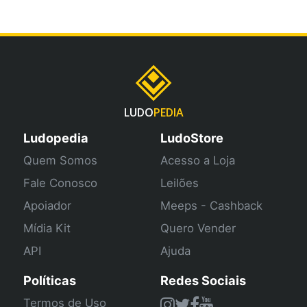
LUDO
PEDIA
Ludopedia
LudoStore
Quem Somos
Acesso a Loja
Fale Conosco
Leilões
Apoiador
Meeps - Cashback
Mídia Kit
Quero Vender
API
Ajuda
Políticas
Redes Sociais
Termos de Uso