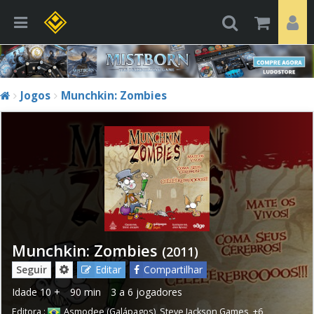
Jogos
Munchkin: Zombies
Munchkin: Zombies
(2011)
Seguir
Editar
Compartilhar
Idade
10 +
90 min
3 a 6 jogadores
Editora :
Asmodee (Galápagos)
,
Steve Jackson Games
,
+6