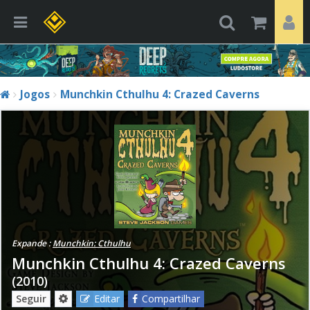
Jogos
Munchkin Cthulhu 4: Crazed Caverns
Expande :
Munchkin: Cthulhu
Munchkin Cthulhu 4: Crazed Caverns
(2010)
Seguir
Editar
Compartilhar