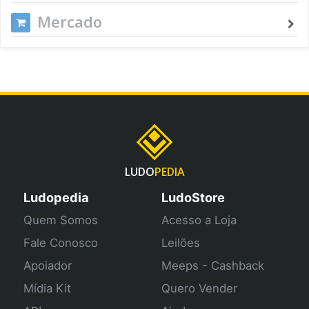
Mercado
LUDO
PEDIA
Ludopedia
LudoStore
Quem Somos
Acesso a Loja
Fale Conosco
Leilões
Apoiador
Meeps - Cashback
Mídia Kit
Quero Vender