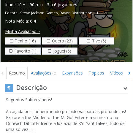
Idade
10 +
90 min
3 a 6 jogadores
Editora :
Steve Jackson Games
,
Raven Distribution
,
+1
Nota Média:
6.4
Minha Avaliação:
-
Tenho (16)
Quero (23)
Tive (6)
Favorito (1)
Joguei (5)
Resumo
Avaliações
Expansões
Tópicos
Vídeos
I
(6)
Descrição
Segredos Subterrâneos!
A caçada por conhecimendo proibido vai para as profundezas!
Explore a the Midden of the Mi-Go! Enterre a si mesmo na
Dunwich Ditch! Enfrente a luz azul de K'n-Yan! Talvez, tudo de
uma só vez . . .