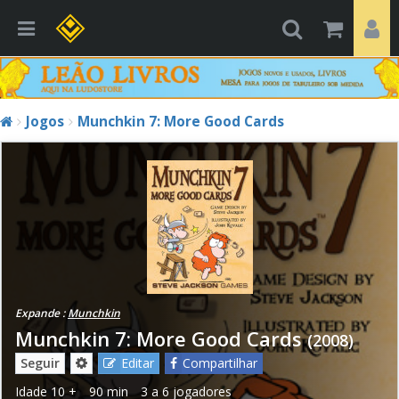
Jogos
Munchkin 7: More Good Cards
Expande :
Munchkin
Munchkin 7: More Good Cards
(2008)
Seguir
Editar
Compartilhar
Idade
10 +
90 min
3 a 6 jogadores