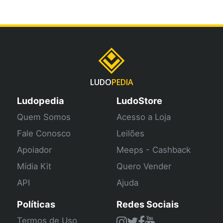
LUDO
PEDIA
Ludopedia
LudoStore
Quem Somos
Acesso a Loja
Fale Conosco
Leilões
Apoiador
Meeps - Cashback
Mídia Kit
Quero Vender
API
Ajuda
Políticas
Redes Sociais
Termos de Uso