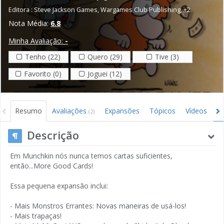
Editora :
Steve Jackson Games
,
Wargames Club Publishing
,
+2
Nota Média:
6.8
Minha Avaliação:
-
Tenho (22)
Quero (29)
Tive (3)
Favorito (0)
Joguei (12)
Resumo
Avaliações
Expansões
Tópicos
Vídeos
I
(2)
Descrição
Em Munchkin nós nunca temos cartas suficientes,
então...More Good Cards!
Essa pequena expansão inclui:
- Mais Monstros Errantes: Novas maneiras de usá-los!
- Mais trapaças!