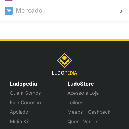
Mercado
LUDO
PEDIA
Ludopedia
LudoStore
Quem Somos
Acesso a Loja
Fale Conosco
Leilões
Apoiador
Meeps - Cashback
Mídia Kit
Quero Vender