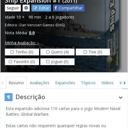
(2011)
Seguir
Editar
Compartilhar
Idade
10 +
90 min
2 a 6 jogadores
Editora :
Dan Verssen Games (DVG)
Nota Média:
0.0
Minha Avaliação:
-
Tenho (0)
Quero (4)
Tive (0)
Favorito (0)
Joguei (0)
Resumo
Avaliações
Expansões
Tópicos
Vídeos
Ima
Descrição
Esta expansão adiciona 110 cartas para o jogo Modern Naval
Battles: Global Warfare.
Estas cartas não requerem quaisquer regras novas ou