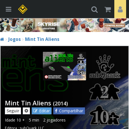
Jogos
Mint Tin Aliens
Mint Tin Aliens
(2014)
Seguir
Editar
Compartilhar
Idade
10 +
5 min
2 jogadores
Editora :
subQuark, LLC