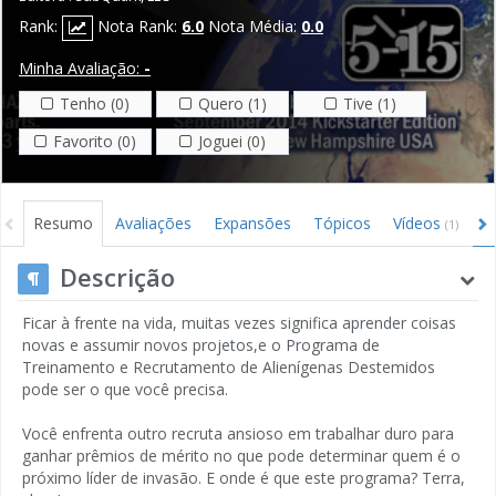
Rank:
Nota Rank:
6.0
Nota Média:
0.0
Minha Avaliação:
-
Tenho (0)
Quero (1)
Tive (1)
Favorito (0)
Joguei (0)
Resumo
Avaliações
Expansões
Tópicos
Vídeos
I
(1)
Descrição
Ficar à frente na vida, muitas vezes significa aprender coisas
novas e assumir novos projetos,e o Programa de
Treinamento e Recrutamento de Alienígenas Destemidos
pode ser o que você precisa.
Você enfrenta outro recruta ansioso em trabalhar duro para
ganhar prêmios de mérito no que pode determinar quem é o
próximo líder de invasão. E onde é que este programa? Terra,