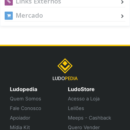
Links Externos
Mercado
LUDO
PEDIA
Ludopedia
LudoStore
Quem Somos
Acesso a Loja
Fale Conosco
Leilões
Apoiador
Meeps - Cashback
Mídia Kit
Quero Vender