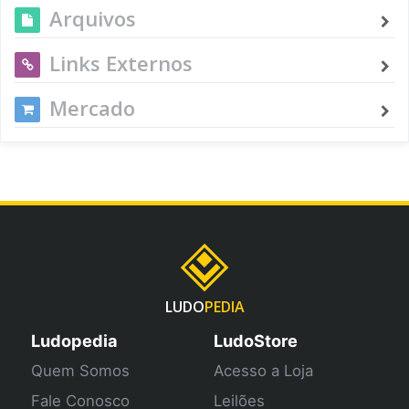
Arquivos
Links Externos
Mercado
LUDO
PEDIA
Ludopedia
LudoStore
Quem Somos
Acesso a Loja
Fale Conosco
Leilões