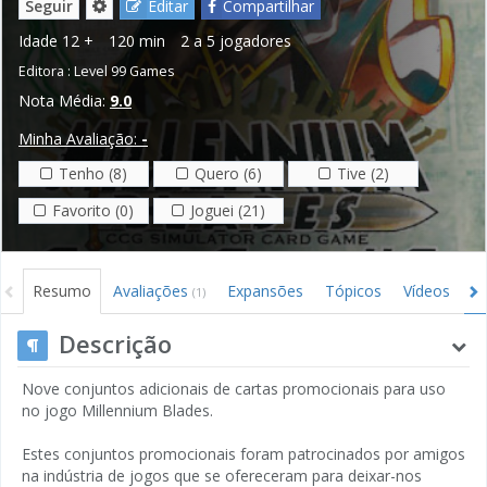
Seguir
Editar
Compartilhar
Idade
12 +
120 min
2 a 5 jogadores
Editora :
Level 99 Games
Nota Média:
9.0
Minha Avaliação:
-
Tenho (8)
Quero (6)
Tive (2)
Favorito (0)
Joguei (21)
Resumo
Avaliações
Expansões
Tópicos
Vídeos
I
(1)
Descrição
Nove conjuntos adicionais de cartas promocionais para uso
no jogo Millennium Blades.
Estes conjuntos promocionais foram patrocinados por amigos
na indústria de jogos que se ofereceram para deixar-nos