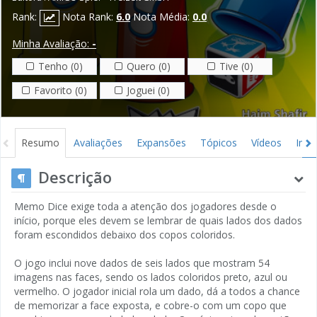
Rank:
Nota Rank:
6.0
Nota Média:
0.0
Minha Avaliação:
-
Tenho (0)
Quero (0)
Tive (0)
Favorito (0)
Joguei (0)
Resumo
Avaliações
Expansões
Tópicos
Vídeos
Ima
Descrição
Memo Dice exige toda a atenção dos jogadores desde o
início, porque eles devem se lembrar de quais lados dos dados
foram escondidos debaixo dos copos coloridos.
O jogo inclui nove dados de seis lados que mostram 54
imagens nas faces, sendo os lados coloridos preto, azul ou
vermelho. O jogador inicial rola um dado, dá a todos a chance
de memorizar a face exposta, e cobre-o com um copo que