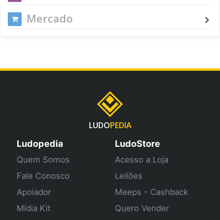
Mercado
LUDO
PEDIA
Ludopedia
LudoStore
Quem Somos
Acesso a Loja
Fale Conosco
Leilões
Apoiador
Meeps - Cashback
Mídia Kit
Quero Vender