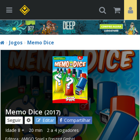
Jogos
Memo Dice
Memo Dice
(2017)
Seguir
Editar
Compartilhar
Idade
8 +
20 min
2 a 4 jogadores
Editora :
AMIGO Spiel + Freizeit GmbH