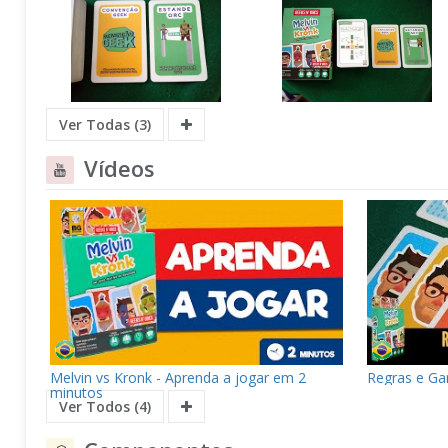
Ver Todas (3)
Vídeos
Melvin vs Kronk - Aprenda a jogar em 2
Regras e G
minutos
Ver Todos (4)