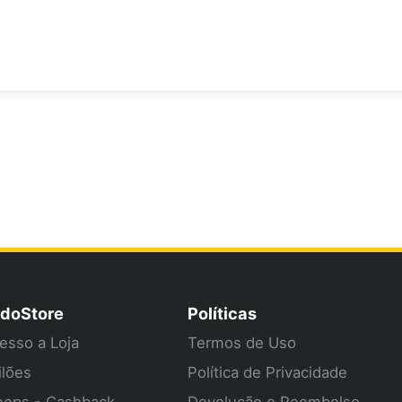
doStore
Políticas
esso a Loja
Termos de Uso
ilões
Política de Privacidade