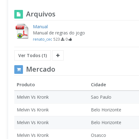
Arquivos
Manual
Manual de regras do jogo
renato_cec
523
0
Ver Todos (1)
Mercado
Produto
Cidade
Melvin Vs Kronk
Sao Paulo
Melvin Vs Kronk
Belo Horizonte
Melvin Vs Kronk
Belo Horizonte
Melvin Vs Kronk
Osasco