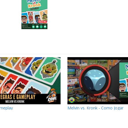
ameplay
Melvin vs. Kronk - Como Jogar