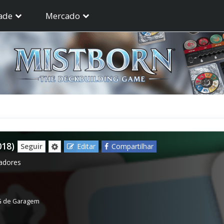
ade
Mercado
018)
Seguir
Editar
Compartilhar
gadores
G de Garagem