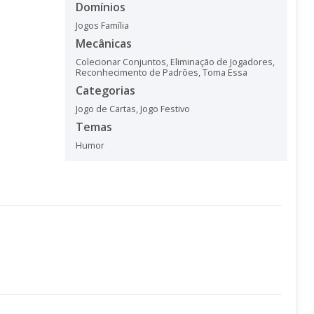
Domínios
Jogos Família
Mecânicas
Colecionar Conjuntos
,
Eliminação de Jogadores
,
Reconhecimento de Padrões
,
Toma Essa
Categorias
Jogo de Cartas
,
Jogo Festivo
Temas
Humor