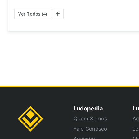
Ver Todos (4)
Ludopedia
Lu
Quem Somos
Ac
Fale Conosco
Le