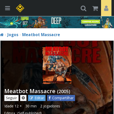
Jogos
Meatbot Massacre
Meatbot Massacre
(2005)
Seguir
Editar
Compartilhar
Idade
12 +
30 min
2 jogadores
Editora :
(Self-published)