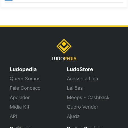
LUDO
PEDIA
Ludopedia
LudoStore
Quem Somos
Acesso a Loja
Fale Conosco
Leilões
Apoiador
Meeps - Cashback
Mídia Kit
Quero Vender
API
Ajuda