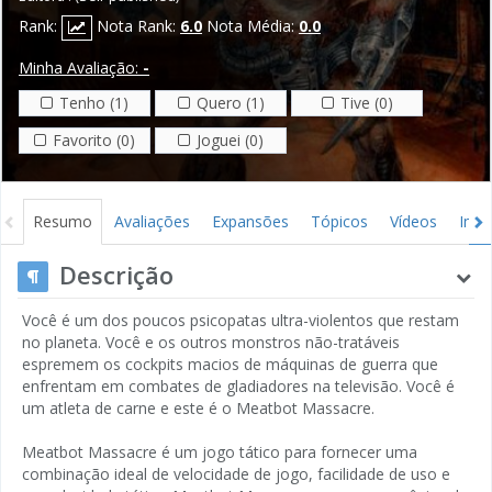
Rank:
Nota Rank:
6.0
Nota Média:
0.0
Minha Avaliação:
-
Tenho (1)
Quero (1)
Tive (0)
Favorito (0)
Joguei (0)
Resumo
Avaliações
Expansões
Tópicos
Vídeos
Ima
Descrição
Você é um dos poucos psicopatas ultra-violentos que restam
no planeta. Você e os outros monstros não-tratáveis ​​
espremem os cockpits macios de máquinas de guerra que
enfrentam em combates de gladiadores na televisão. Você é
um atleta de carne e este é o Meatbot Massacre.
Meatbot Massacre é um jogo tático para fornecer uma
combinação ideal de velocidade de jogo, facilidade de uso e