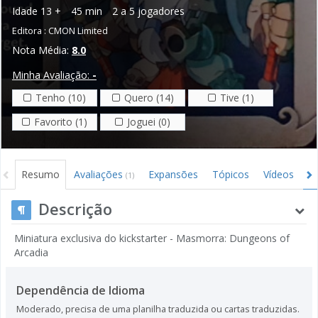
Idade
13 +
45 min
2 a 5 jogadores
Editora :
CMON Limited
Nota Média:
8.0
Minha Avaliação:
-
Tenho (10)
Quero (14)
Tive (1)
Favorito (1)
Joguei (0)
Resumo
Avaliações
Expansões
Tópicos
Vídeos
I
(1)
Descrição
Miniatura exclusiva do kickstarter - Masmorra: Dungeons of
Arcadia
Dependência de Idioma
Moderado, precisa de uma planilha traduzida ou cartas traduzidas.