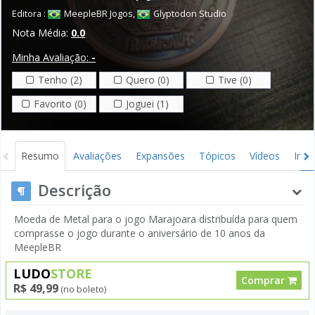
Editora :
MeepleBR Jogos
,
Glyptodon Studio
Nota Média:
0.0
Minha Avaliação:
-
Tenho (2)
Quero (0)
Tive (0)
Favorito (0)
Joguei (1)
Resumo
Avaliações
Expansões
Tópicos
Vídeos
Ima
Descrição
Moeda de Metal para o jogo Marajoara distribuída para quem
comprasse o jogo durante o aniversário de 10 anos da
MeepleBR
LUDO
STORE
Comprar
R$ 49,99
(no boleto)