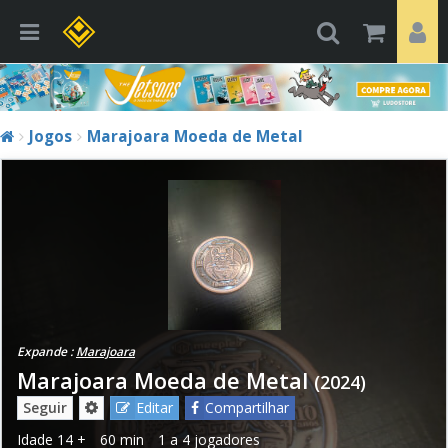
Jogos
Marajoara Moeda de Metal
Expande :
Marajoara
Marajoara Moeda de Metal
(2024)
Seguir
Editar
Compartilhar
Idade
14 +
60 min
1 a 4 jogadores