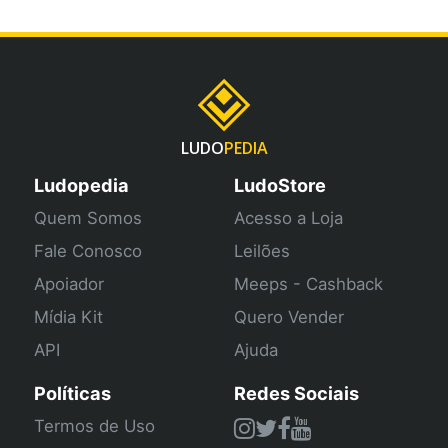
LUDO
PEDIA
Ludopedia
LudoStore
Quem Somos
Acesso a Loja
Fale Conosco
Leilões
Apoiador
Meeps - Cashback
Mídia Kit
Quero Vender
API
Ajuda
Políticas
Redes Sociais
Termos de Uso