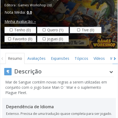
Editora :
Games Workshop Ltd.
Nota Média:
0.0
Minha Avaliação:
-
Tenho (0)
Quero (1)
Tive (0)
Favorito (0)
Joguei (0)
Resumo
Avaliações
Expansões
Tópicos
Vídeos
Ima
Descrição
Mar de Sangue contém novas regras a serem utilizadas em
conjunto com o jogo base Man O ' War e o suplemento
Plague Fleet.
Dependência de Idioma
Extenso. Precisa de uma tradução quase completa para ser jogado.