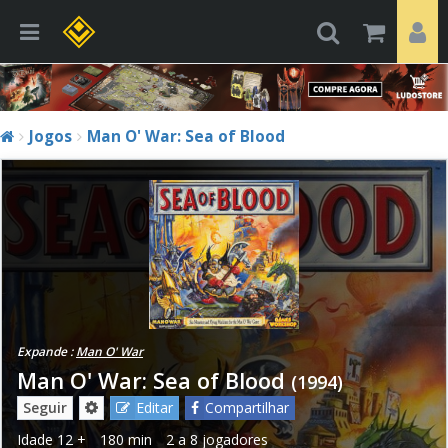
Jogos
Man O' War: Sea of Blood
Expande :
Man O' War
Man O' War: Sea of Blood
(1994)
Seguir
Editar
Compartilhar
Idade
12 +
180 min
2 a 8 jogadores