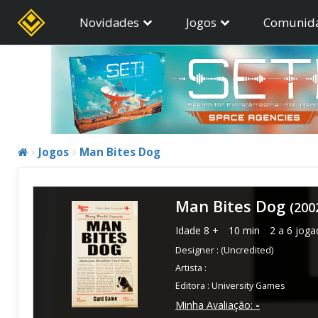
Novidades
Jogos
Comunid
Jogos
Man Bites Dog
Man Bites Dog
(200
Idade
8 +
10 min
2 a 6 joga
Designer :
(Uncredited)
Artista :
Editora :
University Games
Minha Avaliação:
-