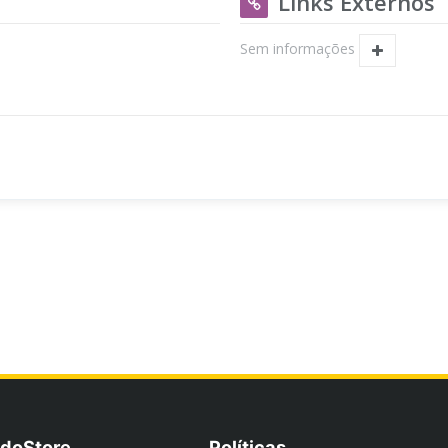
Links Externos
Sem informações
doStore
Políticas