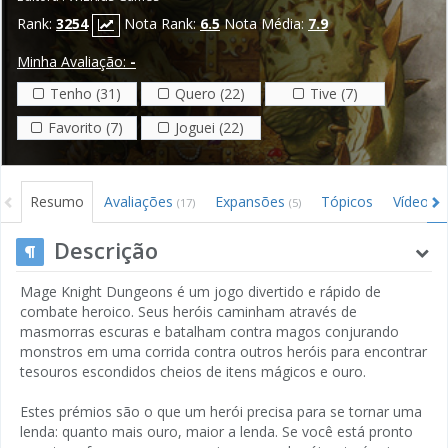
Rank:
3254
Nota Rank:
6.5
Nota Média:
7.9
Minha Avaliação:
-
Tenho (31)
Quero (22)
Tive (7)
Favorito (7)
Joguei (22)
Resumo
Avaliações
Expansões
Tópicos
Vídeos
(17)
(5)
(1
Descrição
Mage Knight Dungeons é um jogo divertido e rápido de
combate heroico. Seus heróis caminham através de
masmorras escuras e batalham contra magos conjurando
monstros em uma corrida contra outros heróis para encontrar
tesouros escondidos cheios de itens mágicos e ouro.
Estes prémios são o que um herói precisa para se tornar uma
lenda: quanto mais ouro, maior a lenda. Se você está pronto