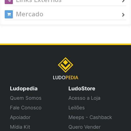
Mercado
LUDO
PEDIA
Ludopedia
LudoStore
Quem Somos
Acesso a Loja
Fale Conosco
Leilões
Apoiador
Meeps - Cashback
Mídia Kit
Quero Vender