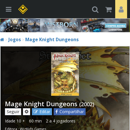
Jogos
Mage Knight Dungeons
Mage Knight Dungeons
(2002)
Seguir
Editar
Compartilhar
Idade
10 +
60 min
2 a 4 jogadores
Editora :
WizKids Games