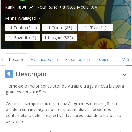
Rank:
1804
Nota Rank:
7.0
Nota Média:
7.4
Minha Avaliação:
-
Tenho (511)
Quero (83)
Tive (11)
Favorito (6)
Joguei (322)
Resumo
Avaliações
Expansões
Tópicos
Víde
(111)
(3)
(3)
Descrição
Torne-se o maior construtor de vitrais e traga a nova luz para
grandes construções.
Os vitrais sempre trouxeram luz às grandes construções, e
desde a sua invenção nos tempos medievais podemos
contemplar a beleza espectral das cores quando a luz passa
pelo vidro.