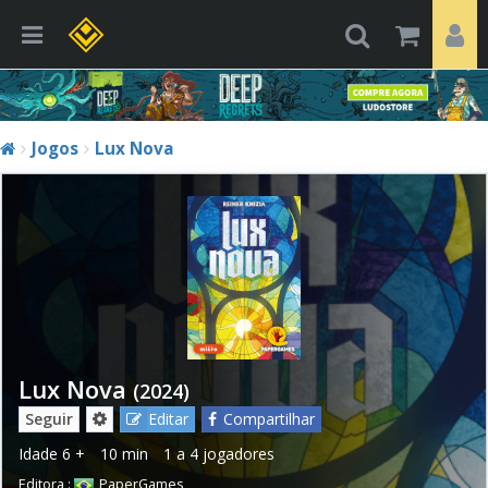
Jogos
Lux Nova
Lux Nova
(2024)
Seguir
Editar
Compartilhar
Idade
6 +
10 min
1 a 4 jogadores
Editora :
PaperGames