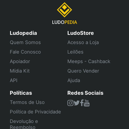
LUDO
PEDIA
Ludopedia
LudoStore
Quem Somos
Acesso a Loja
Fale Conosco
Leilões
Apoiador
Meeps - Cashback
Mídia Kit
Quero Vender
API
Ajuda
Políticas
Redes Sociais
Termos de Uso
Política de Privacidade
Devolução e
Reembolso