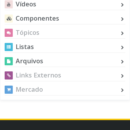
Vídeos
Componentes
Tópicos
Listas
Arquivos
Links Externos
Mercado