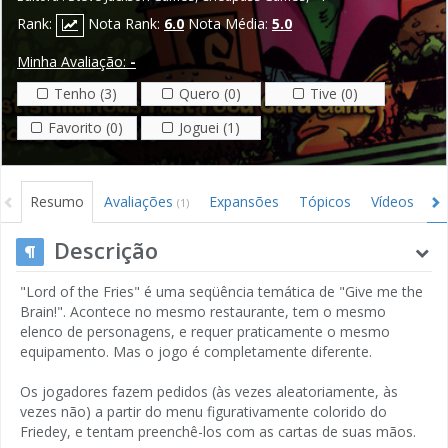
Rank:
Nota Rank:
6.0
Nota Média:
5.0
Minha Avaliação:
-
Tenho (3)
Quero (0)
Tive (0)
Favorito (0)
Joguei (1)
Resumo
Avaliações
Expansões
Tópicos
Vídeos
I
(1)
Descrição
"Lord of the Fries" é uma seqüência temática de "Give me the
Brain!". Acontece no mesmo restaurante, tem o mesmo
elenco de personagens, e requer praticamente o mesmo
equipamento. Mas o jogo é completamente diferente.
Os jogadores fazem pedidos (às vezes aleatoriamente, às
vezes não) a partir do menu figurativamente colorido do
Friedey, e tentam preenchê-los com as cartas de suas mãos.