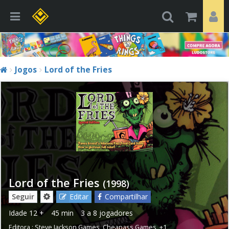
Jogos
Lord of the Fries
Lord of the Fries
(1998)
Seguir
Editar
Compartilhar
Idade
12 +
45 min
3 a 8 jogadores
Editora :
Steve Jackson Games
,
Cheapass Games
,
+1