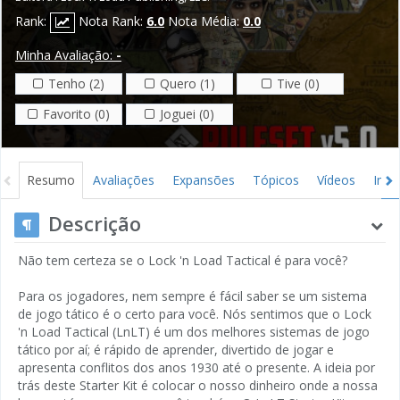
Rank:
Nota Rank:
6.0
Nota Média:
0.0
Minha Avaliação:
-
Tenho (2)
Quero (1)
Tive (0)
Favorito (0)
Joguei (0)
Resumo
Avaliações
Expansões
Tópicos
Vídeos
Ima
Descrição
Não tem certeza se o Lock 'n Load Tactical é para você?
Para os jogadores, nem sempre é fácil saber se um sistema
de jogo tático é o certo para você. Nós sentimos que o Lock
'n Load Tactical (LnLT) é um dos melhores sistemas de jogo
tático por aí; é rápido de aprender, divertido de jogar e
apresenta conflitos dos anos 1930 até o presente. A ideia por
trás deste Starter Kit é colocar o nosso dinheiro onde a nossa