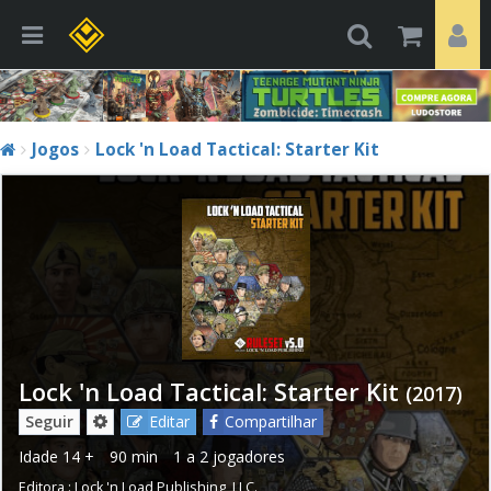
Jogos
Lock 'n Load Tactical: Starter Kit
Lock 'n Load Tactical: Starter Kit
(2017)
Seguir
Editar
Compartilhar
Idade
14 +
90 min
1 a 2 jogadores
Editora :
Lock 'n Load Publishing, LLC.