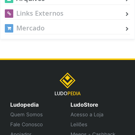
Links Externos
Mercado
LUDO
PEDIA
Ludopedia
LudoStore
Quem Somos
Acesso a Loja
Fale Conosco
Leilões
Apoiador
Meeps - Cashback