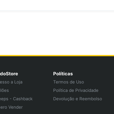
doStore
Políticas
esso a Loja
Termos de Uso
ilões
Política de Privacidade
eps - Cashback
Devolução e Reembolso
ero Vender