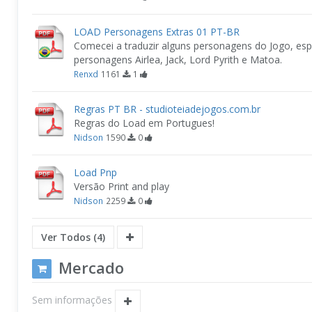
LOAD Personagens Extras 01 PT-BR
Comecei a traduzir alguns personagens do Jogo, es
personagens Airlea, Jack, Lord Pyrith e Matoa.
Renxd
1161
1
Regras PT BR - studioteiadejogos.com.br
Regras do Load em Portugues!
Nidson
1590
0
Load Pnp
Versão Print and play
Nidson
2259
0
Ver Todos (4)
Mercado
Sem informações