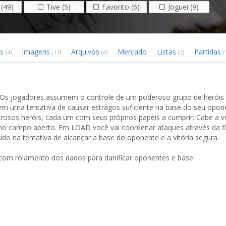
(49)
Tive (5)
Favorito (6)
Joguei (9)
os
Imagens
Arquivos
Mercado
Listas
Partidas
(4)
(11)
(4)
(2)
(
 Os jogadores assumem o controle de um poderoso grupo de heróis
m uma tentativa de causar estragos suficiente na base do seu opone
derosos heróis, cada um com seus próprios papéis a cumprir. Cabe a 
s no campo aberto. Em LOAD você vai coordenar ataques através da f
udo na tentativa de alcançar a base do oponente e a vitória segura.
 com rolamento dos dados para danificar oponentes e base.