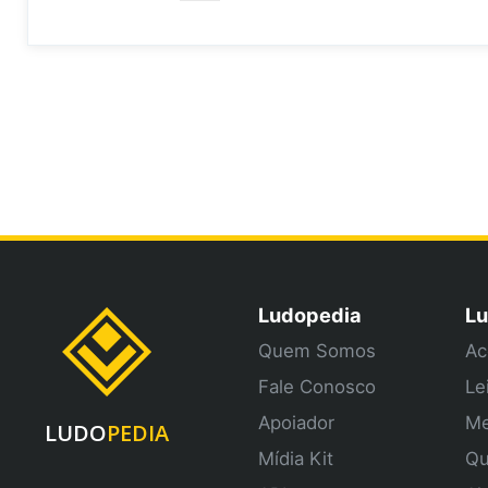
Ludopedia
Lu
Quem Somos
Ac
Fale Conosco
Le
Apoiador
Me
LUDO
PEDIA
Mídia Kit
Qu