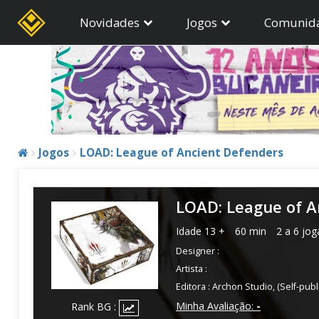
Novidades
Jogos
Comunid
Jogos
LOAD: League of Ancient Defenders
LOAD: League of A
Idade
13 +
60 min
2 a 6 jo
Designer :
Artista :
Editora :
Archon Studio
,
(Self-pub
Minha Avaliação:
-
Rank BG :