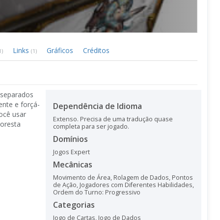
Links
Gráficos
Créditos
1)
(1)
 separados
nte e forçá-
Dependência de Idioma
você usar
Extenso. Precisa de uma tradução quase
loresta
completa para ser jogado.
Domínios
Jogos Expert
Mecânicas
Movimento de Área
,
Rolagem de Dados
,
Pontos
de Ação
,
Jogadores com Diferentes Habilidades
,
Ordem do Turno: Progressivo
Categorias
Jogo de Cartas
,
Jogo de Dados