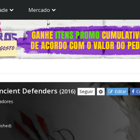
ade
Mercado
ncient Defenders
(2016)
Seguir
Editar
C
gadores
lished)