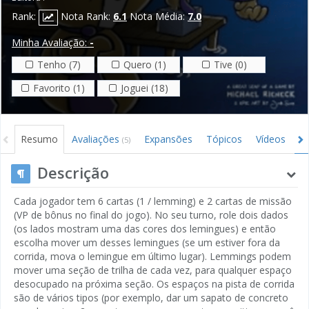
Rank:
Nota Rank:
6.1
Nota Média:
7.0
Minha Avaliação:
-
Tenho (7)
Quero (1)
Tive (0)
Favorito (1)
Joguei (18)
Resumo
Avaliações
Expansões
Tópicos
Vídeos
I
(5)
Descrição
Cada jogador tem 6 cartas (1 / lemming) e 2 cartas de missão
(VP de bônus no final do jogo). No seu turno, role dois dados
(os lados mostram uma das cores dos lemingues) e então
escolha mover um desses lemingues (se um estiver fora da
corrida, mova o lemingue em último lugar). Lemmings podem
mover uma seção de trilha de cada vez, para qualquer espaço
desocupado na próxima seção. Os espaços na pista de corrida
são de vários tipos (por exemplo, dar um sapato de concreto