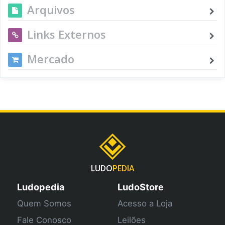
Arquivos
Links Externos
Mercado
LUDO
PEDIA
Ludopedia
LudoStore
Quem Somos
Acesso a Loja
Fale Conosco
Leilões