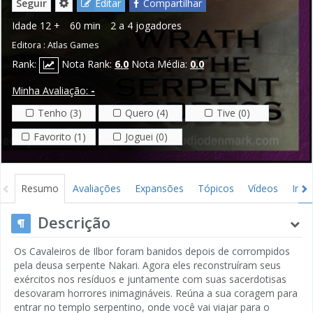
Seguir
Editar
Compartilhar
Idade
12 +
60 min
2 a 4 jogadores
Editora :
Atlas Games
Rank:
Nota Rank:
6.0
Nota Média:
0.0
Minha Avaliação:
-
Tenho (3)
Quero (4)
Tive (0)
Favorito (1)
Joguei (0)
Resumo
Avaliações
Expansões
Tópicos
Vídeos
Ima
Descrição
Os Cavaleiros de Ilbor foram banidos depois de corrompidos
pela deusa serpente Nakari. Agora eles reconstruíram seus
exércitos nos resíduos e juntamente com suas sacerdotisas
desovaram horrores inimagináveis. Reúna a sua coragem para
entrar no templo serpentino, onde você vai viajar para o