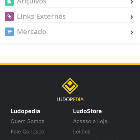
Arquivos
Links Externos
Mercado
LUDO
PEDIA
Ludopedia
LudoStore
Quem Somos
Acesso a Loja
Fale Conosco
Leilões