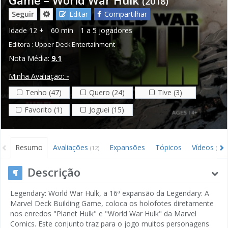
(2018)
Seguir
Editar
Compartilhar
Idade
12 +
60 min
1 a 5 jogadores
Editora :
Upper Deck Entertainment
Nota Média:
9.1
Minha Avaliação:
-
Tenho (47)
Quero (24)
Tive (3)
Favorito (1)
Joguei (15)
Resumo
Avaliações
Expansões
Tópicos
Vídeos
(12)
(4)
Descrição
Legendary: World War Hulk, a 16ª expansão da Legendary: A
Marvel Deck Building Game, coloca os holofotes diretamente
nos enredos "Planet Hulk" e "World War Hulk" da Marvel
Comics. Este conjunto traz para o jogo muitos personagens