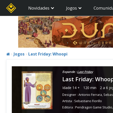
Novidades
Jogos
Comunid
Jogos
Last Friday: Whoopi
Expande :
Last Friday
Last Friday: Whoop
Idade
14 +
120 min
2 a 6 j
Designer :
Antonio Ferrara
,
Sebast
Artista :
Sebastiano Fiorillo
Editora :
Pendragon Game Studio