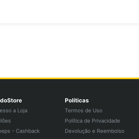
doStore
Políticas
esso a Loja
Termos de Uso
ilões
Política de Privacidade
eps - Cashback
Devolução e Reembolso