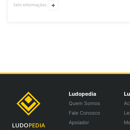
Sem informações
Ludopedia
Lu
Quem Somos
Ac
Fale Conosco
Le
Apoiador
Me
LUDO
PEDIA