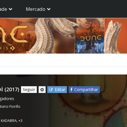
ade
Mercado
i
(2017)
Seguir
Editar
Compartilhar
ogadores
iano Fiorillo
,
KADABRA
,
+3