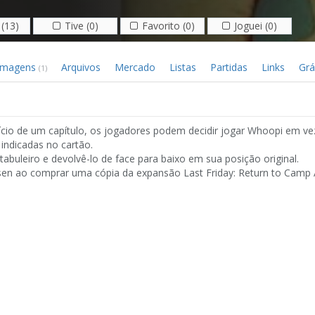
(13)
Tive (0)
Favorito (0)
Joguei (0)
Imagens
Arquivos
Mercado
Listas
Partidas
Links
Grá
(1)
cio de um capítulo, os jogadores podem decidir jogar Whoopi em v
indicadas no cartão.
abuleiro e devolvê-lo de face para baixo em sua posição original.
ssen ao comprar uma cópia da expansão Last Friday: Return to Camp