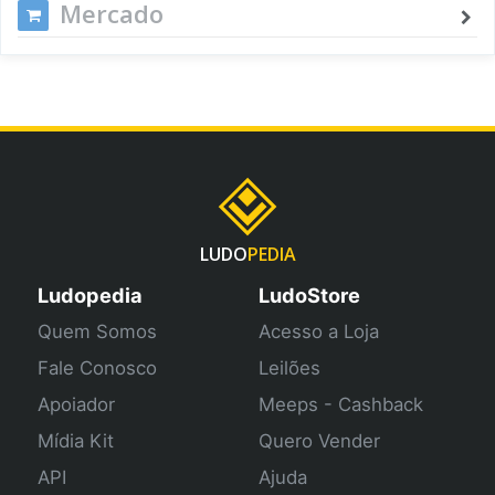
Mercado
LUDO
PEDIA
Ludopedia
LudoStore
Quem Somos
Acesso a Loja
Fale Conosco
Leilões
Apoiador
Meeps - Cashback
Mídia Kit
Quero Vender
API
Ajuda