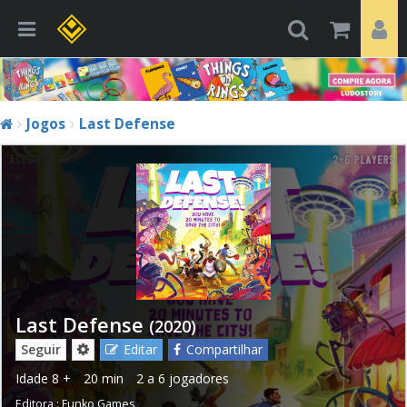
Jogos
Last Defense
Last Defense
(2020)
Seguir
Editar
Compartilhar
Idade
8 +
20 min
2 a 6 jogadores
Editora :
Funko Games