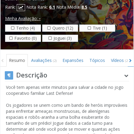
Rank:
Nota Rank:
6.1
Nota Média:
8.5
Minha Avaliação:
-
Tenho (4)
Quero (12)
Tive (1)
Favorito (0)
Joguei (3)
Resumo
Avaliações
Expansões
Tópicos
Vídeos
(2)
(2)
Descrição
Você tem apenas vinte minutos para salvar a cidade no jogo
cooperativo familiar Last Defense!
Os jogadores se unem como um bando de heróis improváveis
​​para enfrentar ameaças monstruosas, de alienígenas
espaciais e robôs-aranha a uma bolha exuberante do
tamanho de um prédio! Jogue dados a cada turno para
determinar até onde você pode se mover e quantas ações