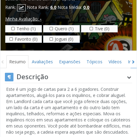
Rank:
Nota Rank:
6.0
Nota Média:
0.0
Minha Avaliação:
-
Tenho (1)
Quero (1)
Tive (0)
Favorito (0)
Joguei (0)
Resumo
Avaliações
Expansões
Tópicos
Vídeos
Ima
Descrição
Este é um jogo de cartas para 2 a 6 jogadores. Construir
apartamentos, alugá-los para os inquilinos, e cobrar aluguel.
Em Landlord cada carta que você joga oferece duas opções,
um lado da carta é um apartamento e do outro lado tem
inquilinos, telhados, reformas e ações especiais. Mova os
inquilinos ricos em seus apartamentos e coloque os caloteiros
em seus oponentes. Você pode até bombardear edifícios, mas
não seja pego, a cadeia espera aqueles que são descuidados.