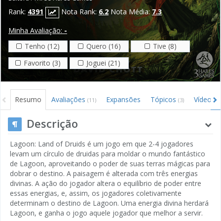
Rank:
4391
Nota Rank:
6.2
Nota Média:
7.3
Minha Avaliação:
-
Tenho (12)
Quero (16)
Tive (8)
Favorito (3)
Joguei (21)
Resumo
Avaliações
Expansões
Tópicos
Vídeos
(11)
(3)
(
Descrição
Lagoon: Land of Druids é um jogo em que 2-4 jogadores
levam um círculo de druidas para moldar o mundo fantástico
de Lagoon, aproveitando o poder de suas terras mágicas para
dobrar o destino. A paisagem é alterada com três energias
divinas. A ação do jogador altera o equilíbrio de poder entre
essas energias, e, assim, os jogadores coletivamente
determinam o destino de Lagoon. Uma energia divina herdará
Lagoon, e ganha o jogo aquele jogador que melhor a servir.