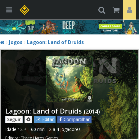
Jogos
Lagoon: Land of Druids
Lagoon: Land of Druids
(2014)
Seguir
Editar
Compartilhar
Idade
12 +
60 min
2 a 4 jogadores
Editora :
Three Hares Games