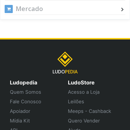
Mercado
LUDO
PEDIA
Ludopedia
LudoStore
Quem Somos
Acesso a Loja
Fale Conosco
Leilões
Apoiador
Meeps - Cashback
Mídia Kit
Quero Vender